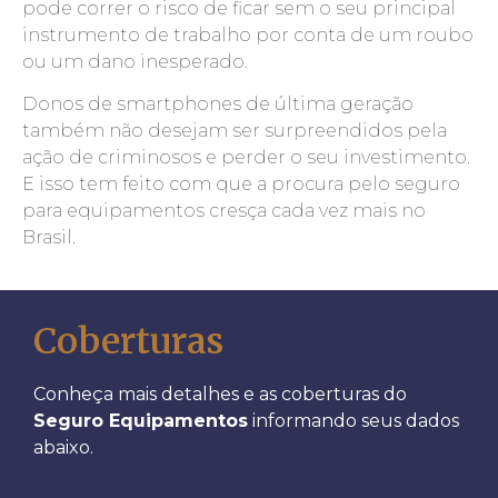
pode correr o risco de ficar sem o seu principal
instrumento de trabalho por conta de um roubo
ou um dano inesperado.
Donos de smartphones de última geração
também não desejam ser surpreendidos pela
ação de criminosos e perder o seu investimento.
E isso tem feito com que a procura pelo seguro
para equipamentos cresça cada vez mais no
Brasil.
Coberturas
Conheça mais detalhes e as coberturas do
Seguro Equipamentos
informando seus dados
abaixo.